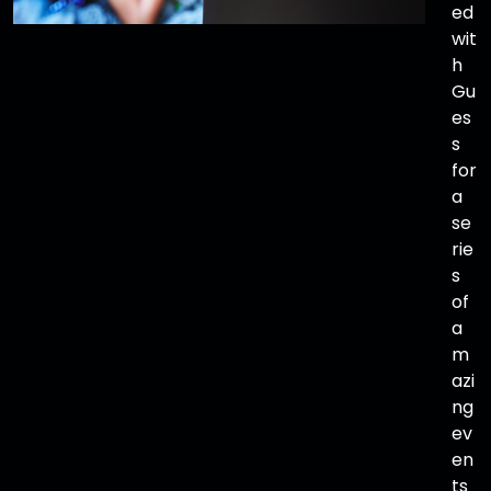
ed
wit
h
Gu
es
s
for
a
se
rie
s
of
a
m
azi
ng
ev
en
ts