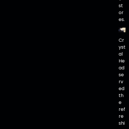
st
or
es.
Cr
yst
al
He
ad
se
rv
ed
th
e
ref
re
shi