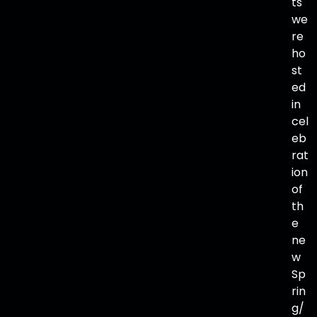
ts
we
re
ho
st
ed
in
cel
eb
rat
ion
of
th
e
ne
w
Sp
rin
g/