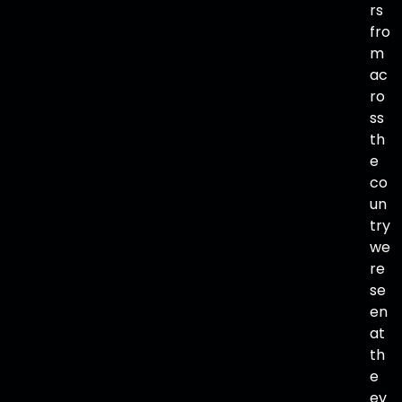
rs
fro
m
ac
ro
ss
th
e
co
un
try
we
re
se
en
at
th
e
ev