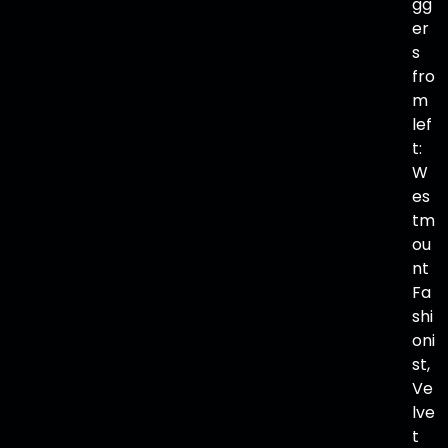
gg
er
s
fro
m
lef
t:
W
es
tm
ou
nt
Fa
shi
oni
st,
Ve
lve
t