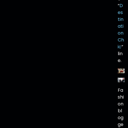
“
D
es
tin
ati
on
Ch
ic
”
lin
e.
Fa
shi
on
bl
og
ge