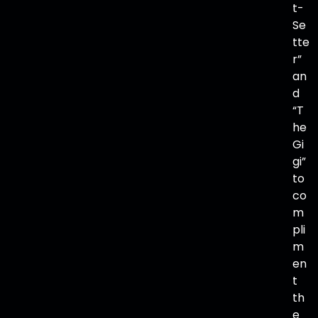
t-
Se
tte
r”
an
d
“T
he
Gi
gi”
to
co
m
pli
m
en
t
th
e