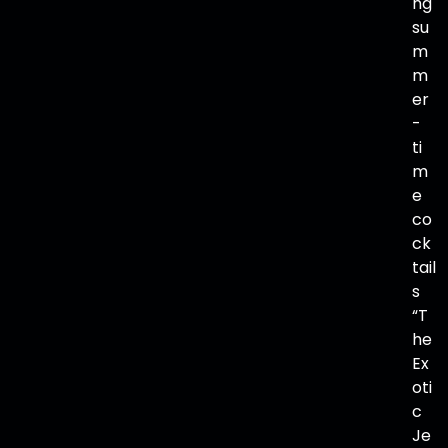
ng
su
m
m
er
-
ti
m
e
co
ck
tail
s
“T
he
Ex
oti
c
Je