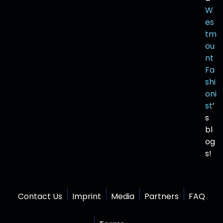
W
es
tm
ou
nt
Fa
shi
oni
st
’
s
bl
og
s!
Contact Us
Imprint
Media
Partners
FAQ