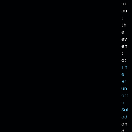
ab
ou
t
th
e
ev
en
t
at
Th
e
Br
un
ett
e
Sal
ad
an
d