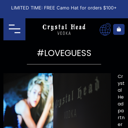
LIMITED TIME: FREE Camo Hat for orders $100+
Menu
Ca
#LOVEGUESS
Cr
yst
al
He
ad
pa
rtn
er