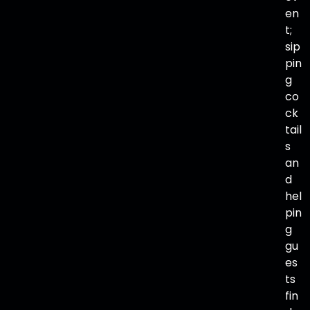
en
t;
sip
pin
g
co
ck
tail
s
an
d
hel
pin
g
gu
es
ts
fin