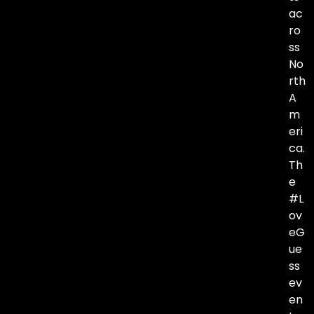
ac
ro
ss
No
rth
A
m
eri
ca.
Th
e
#L
ov
eG
ue
ss
ev
en