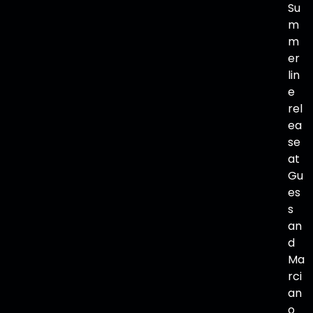
Su
m
m
er
lin
e
rel
ea
se
at
Gu
es
s
an
d
Ma
rci
an
o