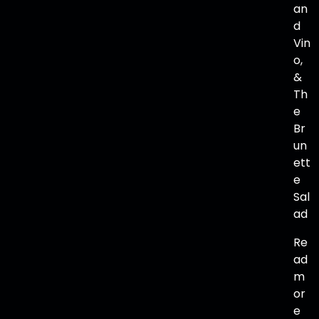
an
d
Vin
o,
&
Th
e
Br
un
ett
e
Sal
ad
Re
ad
m
or
e